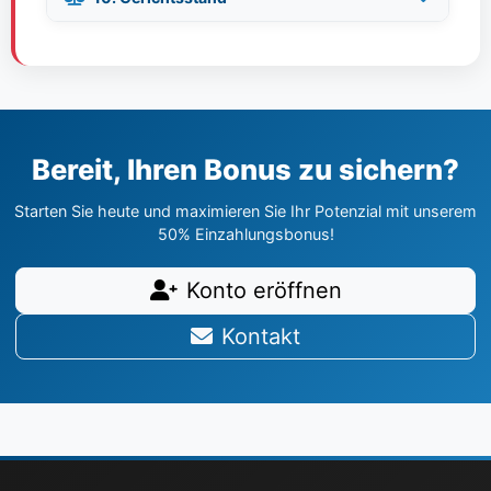
bindend.
Missbrauch der Bonusmechanik oder koordiniertes
Bonus entfernen
Trading
Diese Bedingungen unterliegen dem Recht der
Gewinne aus Bonusmissbrauch einziehen
Gründungsjurisdiktion von CTForex Ltd.
Automatisierte Systeme ausschließlich zur
Handelskonto ohne Vorankündigung schließen
Volumenerzeugung
Bereit, Ihren Bonus zu sichern?
Starten Sie heute und maximieren Sie Ihr Potenzial mit unserem
50% Einzahlungsbonus!
Konto eröffnen
Kontakt