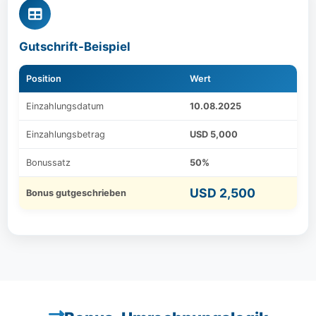
Gutschrift-Beispiel
Position
Wert
Einzahlungsdatum
10.08.2025
Einzahlungsbetrag
USD 5,000
Bonussatz
50%
USD 2,500
Bonus gutgeschrieben