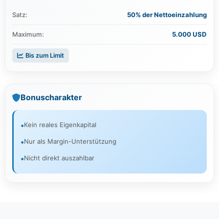
Satz:
50% der Nettoeinzahlung
Maximum:
5.000 USD
Bis zum Limit
Bonuscharakter
Kein reales Eigenkapital
Nur als Margin-Unterstützung
Nicht direkt auszahlbar