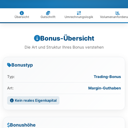
Übersicht
Gutschrift
Umrechnungslogik
Volumenanforder
Bonus-Übersicht
Die Art und Struktur Ihres Bonus verstehen
Bonustyp
Typ:
Trading-Bonus
Art:
Margin-Guthaben
Kein reales Eigenkapital
Bonushöhe