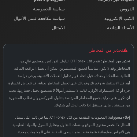
الدروس
سياسة الخصوصية
الكتب الإلكترونية
سياسة مكافحة غسل الأموال
الأسئلة الشائعة
الامتثال
تحذير من المخاطر
تحذير من المخاطر:
تقدم CTForex Ltd. تداول الفوركس بمستوى عالٍ من
المخاطر وقد لا يكون مناسباً لجميع المستثمرين. يمكن أن تعمل الرافعة المالية
العالية لصالحك أو ضدك. قبل اتخاذ قرار تداول العملات الأجنبية، يرجى دراسة
أهدافك الاستثمارية وخبرتك وقدرتك على تحمل المخاطر بعناية. قد تتعرض لخسارة
جزء أو كل استثمارك الأولي، لذلك لا تستثمر أموالاً لا تستطيع تحمل خسارتها. يجب
أن تكون على دراية بجميع المخاطر المرتبطة بتداول الفوركس وأن تطلب المشورة
من مستشار مالي مستقل إذا كانت لديك أي شكوك.
إخلاء مسؤولية:
المعلومات المقدمة من CTForex Ltd. بما في ذلك على سبيل
المثال لا الحصر محتوى الموقع ومنصات التداول وتحليل السوق والمواد التعليمية
هي لأغراض معلوماتية عامة فقط. بينما نسعى للحفاظ على المعلومات محدثة