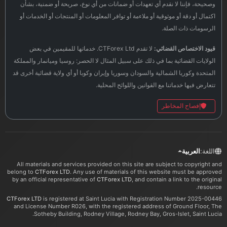
وصحيحة، فإننا لا نقدم أي تعهدات أو ضمانات من أي نوع، صريحة أو ضمنية، بشأن
اكتمال أو دقة أو موثوقية أو ملاءمة أو توافر المعلومات أو المنتجات أو الخدمات أو
الرسومات ذات الصلة.
قيود الاختصاص القضائي:
لا تقدم CTForex Ltd. خدماتها للمقيمين في بعض
الولايات القضائية بما في ذلك على سبيل المثال لا الحصر: روسيا وميانمار والمملكة
المتحدة وكوريا الشمالية والسودان وسوريا وإيران وكوبا أو أي ولاية قضائية أخرى قد
تتعارض فيها خدماتنا مع القوانين واللوائح المحلية.
إفصاح المخاطر
اللغة:
العربية
All materials and services provided on this site are subject to copyright and
belong to
CTForex LTD
. Any use of materials of this website must be approved
by an official representative of
CTForex LTD
, and contain a link to the original
resource.
CTForex LTD
is registered at Saint Lucia with Registration Number 2025-00446
and License Number R026, with the registered address of Ground Floor, The
Sotheby Building, Rodney Village, Rodney Bay, Gros-Islet, Saint Lucia.