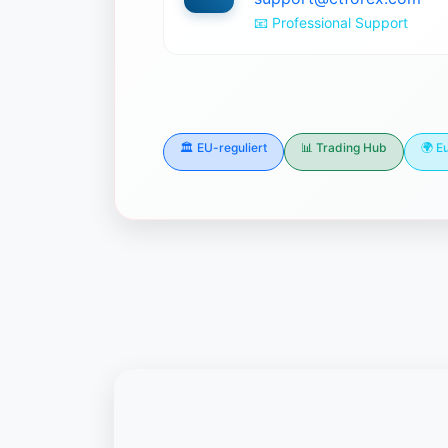
📧 Professional Support
🏛️ EU-reguliert
📊 Trading Hub
🌍 E