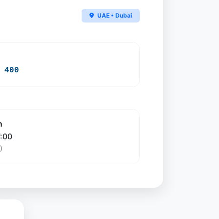
UAE • Dubai
 400
n
7:00
)