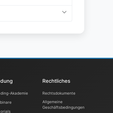
ldung
Rechtliches
ading-Akademie
Rechtsdokumente
Allgemeine
binare
Geschäftsbedingungen
orials