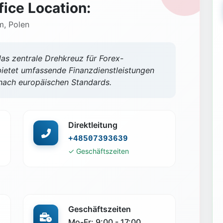
fice Location:
m, Polen
das zentrale Drehkreuz für Forex-
bietet umfassende Finanzdienstleistungen
nach europäischen Standards.
Direktleitung
+48507393639
✓ Geschäftszeiten
Geschäftszeiten
Mo-Fr: 9:00 - 17:00