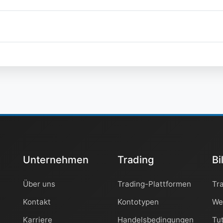
Unternehmen
Trading
Bi
Über uns
Trading-Plattformen
Tr
Kontakt
Kontotypen
We
Karriere
Handelsbedingungen
Tut