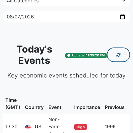
Today's
Updated 11:35:20 PM
Events
Key economic events scheduled for today
Time
(GMT)
Country
Event
Importance
Previous
F
Non-
13:30
US
Farm
199K
1
High