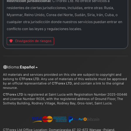
Restricción jurisdiccional:
CTForex Ltd. no ofrece servicios a
residentes de ciertas jurisdicciones, incluidas, entre otras: Rusia,
Myanmar, Reino Unido, Corea del Norte, Sudán, Siria, Irán, Cuba, o
cualquier otra jurisdicción donde nuestros servicios puedan entrar en
conflicto con las leyes y regulaciones locales.
Divulgación de riesgos
Idioma:
Español
All materials and services provided on this site are subject to copyright and
belong to
CTForex LTD
. Any use of materials of this website must be approved
by an official representative of
CTForex LTD
, and contain a link to the original
resource.
CTForex LTD
is registered at Saint Lucia with Registration Number 2025-00446
and License Number R026, with the registered address of Ground Floor, The
Sotheby Building, Rodney Village, Rodney Bay, Gros-Islet, Saint Lucia.
CTForex Ltd Office Location: Domaniewska 47, 02-672 Warsaw -Poland.