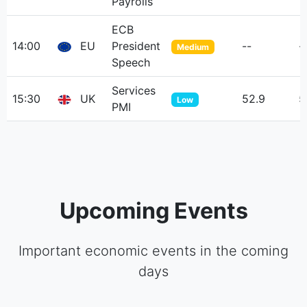
Payrolls
ECB
14:00
EU
President
--
-
Medium
Speech
Services
15:30
UK
52.9
5
Low
PMI
Upcoming Events
Important economic events in the coming
days