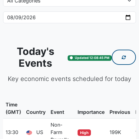
Today's
Updated 12:08:45 PM
Events
Key economic events scheduled for today
Time
(GMT)
Country
Event
Importance
Previous
F
Non-
13:30
US
Farm
199K
1
High