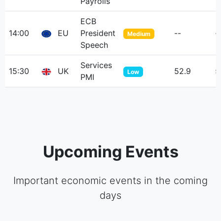
Payrolls
ECB
14:00
EU
President
--
-
Medium
Speech
Services
15:30
UK
52.9
5
Low
PMI
Upcoming Events
Important economic events in the coming
days